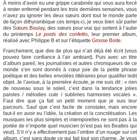
À moins d’avoir eu une grippe carabinée qui vous aura forcé
à rester enfermé pendant les trois dernières semaines, vous
n’avez pu ignorer les deux sœurs dont tout le monde parle
de façon dithyrambique ces temps-ci, je veux bien sûr parler
des
Sœurs Boulay
, des sœurs pour vrai qui sortent à l’aube
du printemps
Le poids des confettis
, leur premier album,
réalisé avec Philippe B et sur l’étiquette
Grosse Boite
.
Franchement, que dire de plus qui n’ait déjà été écrit (vous
pouvez faire confiance à l'air ambiant). Puis avec un titre
d’album pareil, les journalistes et autres chroniqueurs de ce
monde s’en sont donnés à cœur joie de la petite phrase
poétique et des belles envolées littéraires pour qualifier ledit
objet. Je l’avoue, à la première écoute, je me suis dit : « rien
de nouveau sous le soleil, c’est dans la tendance jolies
paroles / mélodies
cute
/ sublimes harmonies vocales ».
Faut dire que ça fait un petit moment que je suis leur
parcours. Sauf que c’est facile de constater, mais encore
faut-il en avoir eu l’idée, la création et la concrétisation. Les
musiques les plus simples et intemporelles ne sont pas à la
portée de n’importe quel musicien (n’est pas les Beatles qui
veut). S’il n’y a effectivement pas l’ombre d’un nuage sur cet
album, c’est sans doute ce qui fait tout son charme. Je vous