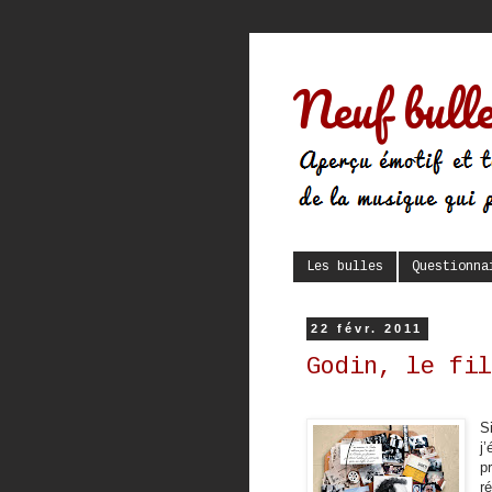
Neuf bulle
Les bulles
Questionna
22 févr. 2011
Godin, le fil
S
j
p
r