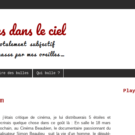
s dans le ciel
ire des bulles
Qui bulle ?
Pla
m
i j’étais critique de cinéma, je lui distribuerais 5 étoiles et
’écrirais quelque chose dans ce goût là : En salle le 18 mars
rochain, au Cinéma Beaubien, le documentaire passionnant du
éalisateur Simon Beaulieu suit la vie d’un homme, le député-