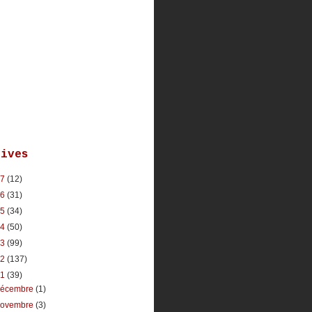
hives
17
(12)
16
(31)
15
(34)
14
(50)
13
(99)
12
(137)
11
(39)
décembre
(1)
novembre
(3)