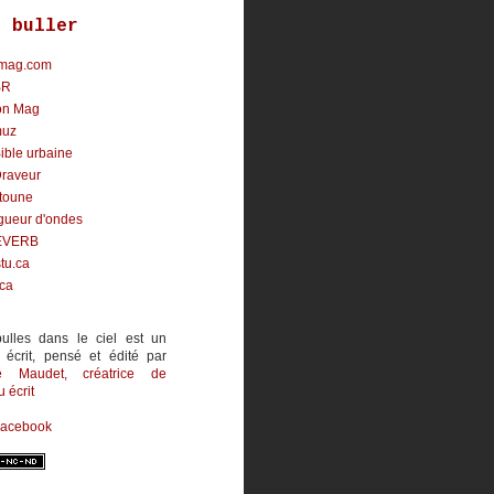
r buller
mag.com
BR
on Mag
uz
ible urbaine
Draveur
toune
gueur d'ondes
EVERB
tu.ca
.ca
ulles dans le ciel est un
 écrit, pensé et édité par
ne Maudet
, créatrice de
 écrit
Facebook