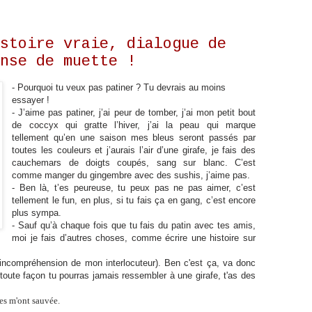
stoire vraie, dialogue de
nse de muette !
- Pourquoi tu veux pas patiner ? Tu devrais au moins
essayer !
- J’aime pas patiner, j’ai peur de tomber, j’ai mon petit bout
de coccyx qui gratte l’hiver, j’ai la peau qui marque
tellement qu’en une saison mes bleus seront passés par
toutes les couleurs et j’aurais l’air d’une girafe, je fais des
cauchemars de doigts coupés, sang sur blanc. C’est
comme manger du gingembre avec des sushis, j’aime pas.
- Ben là, t’es peureuse, tu peux pas ne pas aimer, c’est
tellement le fun, en plus, si tu fais ça en gang, c’est encore
plus sympa.
- Sauf qu’à chaque fois que tu fais du patin avec tes amis,
moi je fais d’autres choses, comme écrire une histoire sur
.
 incompréhension de mon interlocuteur). Ben c'est ça, va donc
 toute façon tu pourras jamais ressembler à une girafe, t'as des
les m'ont sauvée.