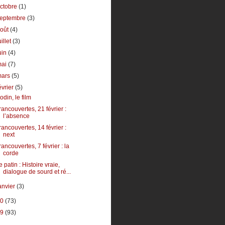
ctobre
(1)
septembre
(3)
août
(4)
uillet
(3)
uin
(4)
mai
(7)
mars
(5)
évrier
(5)
odin, le film
rancouvertes, 21 février :
l’absence
rancouvertes, 14 février :
next
rancouvertes, 7 février : la
corde
e patin : Histoire vraie,
dialogue de sourd et ré...
anvier
(3)
10
(73)
09
(93)