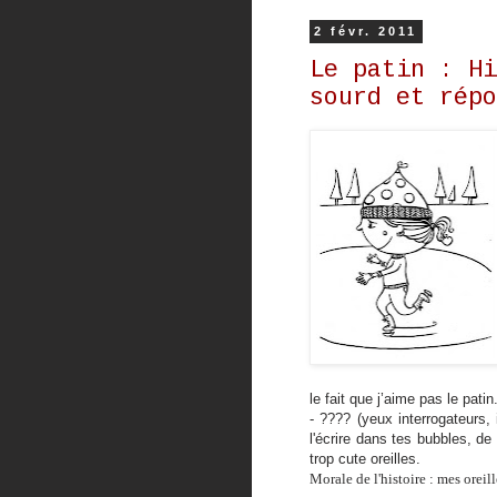
2 févr. 2011
Le patin : Hi
sourd et répo
le fait que j’aime pas le patin
- ???? (yeux interrogateurs,
l'écrire dans tes bubbles, de
trop cute oreilles.
Morale de l'histoire : mes oreil