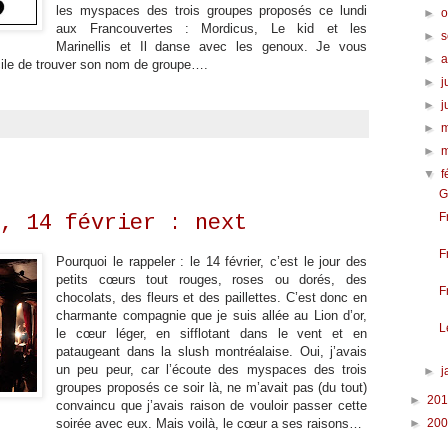
les myspaces des trois groupes proposés ce lundi
►
o
aux Francouvertes : Mordicus, Le kid et les
►
Marinellis et Il danse avec les genoux. Je vous
►
acile de trouver son nom de groupe….
►
j
►
j
►
►
▼
f
G
F
, 14 février : next
F
Pourquoi le rappeler : le 14 février, c’est le jour des
petits cœurs tout rouges, roses ou dorés, des
F
chocolats, des fleurs et des paillettes. C’est donc en
charmante compagnie que je suis allée au Lion d’or,
L
le cœur léger, en sifflotant dans le vent et en
pataugeant dans la slush montréalaise. Oui, j’avais
un peu peur, car l’écoute des myspaces des trois
►
j
groupes proposés ce soir là, ne m’avait pas (du tout)
►
20
convaincu que j’avais raison de vouloir passer cette
soirée avec eux. Mais voilà, le cœur a ses raisons…
►
20