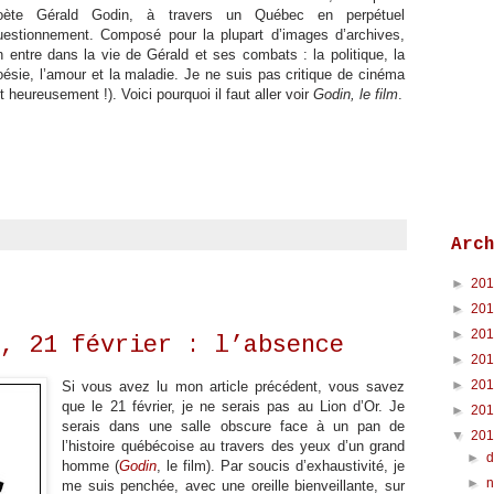
oète Gérald Godin, à travers un Québec en perpétuel
uestionnement. Composé pour la plupart d’images d’archives,
n entre dans la vie de Gérald et ses combats : la politique, la
oésie, l’amour et la maladie. Je ne suis pas critique de cinéma
et heureusement !). Voici pourquoi il faut aller voir
Godin, le film
.
Arc
►
20
►
20
►
20
, 21 février : l’absence
►
20
►
20
Si vous avez lu mon article précédent, vous savez
que le 21 février, je ne serais pas au Lion d’Or. Je
►
20
serais dans une salle obscure face à un pan de
▼
20
l’histoire québécoise au travers des yeux d’un grand
►
homme (
Godin
, le film). Par soucis d’exhaustivité, je
►
me suis penchée, avec une oreille bienveillante, sur