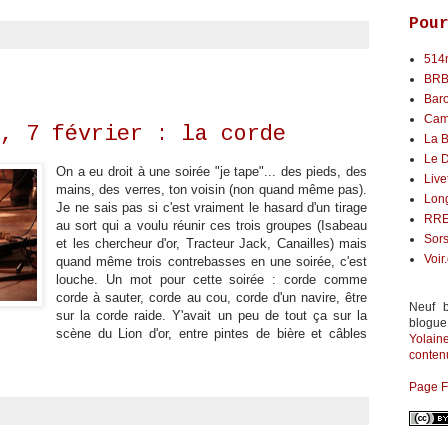
Pou
514
BR
Bar
Cam
, 7 février : la corde
La B
Le 
On a eu droit à une soirée "je tape"... des pieds, des
Live
mains, des verres, ton voisin (non quand même pas).
Lon
Je ne sais pas si c'est vraiment le hasard d'un tirage
RR
au sort qui a voulu réunir ces trois groupes (Isabeau
Sors
et les chercheur d'or, Tracteur Jack, Canailles) mais
Voir
quand même trois contrebasses en une soirée, c'est
louche. Un mot pour cette soirée : corde comme
corde à sauter, corde au cou, corde d'un navire, être
Neuf b
sur la corde raide. Y'avait un peu de tout ça sur la
blogue
scène du Lion d'or, entre pintes de bière et câbles
Yolai
contenu
Page 