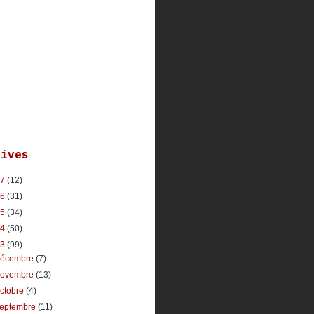
hives
17
(12)
16
(31)
15
(34)
14
(50)
13
(99)
décembre
(7)
novembre
(13)
ctobre
(4)
septembre
(11)