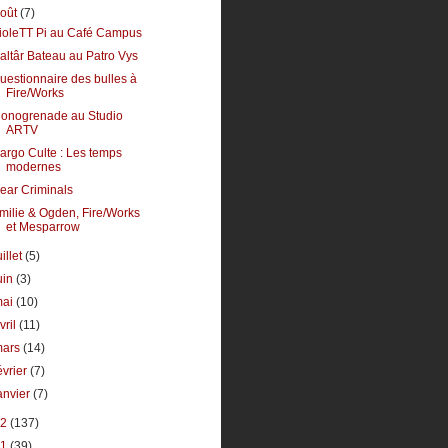
août
(7)
ioleTT Pi au Café Campus
altâr Bateau au Patro Vys
uestionnaire des bulles à
Fire/Works
onogrenade au Studio
ARTV
argo Culte : Les temps
modernes
ear Criminals
milie & Ogden, Fire/Works
et Mesparrow
uillet
(5)
uin
(3)
mai
(10)
vril
(11)
mars
(14)
évrier
(7)
anvier
(7)
12
(137)
11
(39)