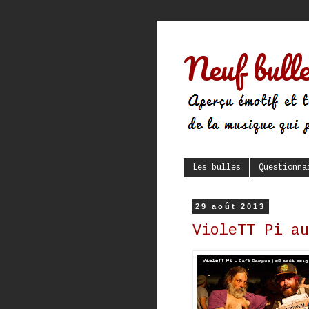
Neuf bulle
Les bulles
Questionna
29 août 2013
VioleTT Pi au