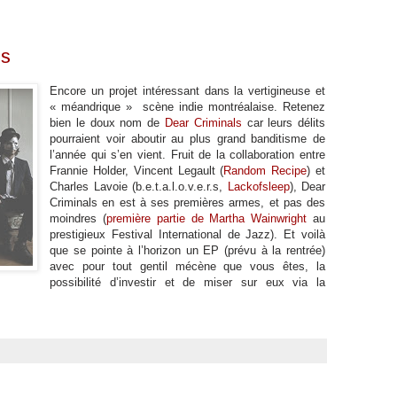
s
Encore un projet intéressant dans la vertigineuse et
« méandrique »
scène indie montréalaise. Retenez
bien le doux nom de
Dear Criminals
car leurs délits
pourraient voir aboutir au plus grand banditisme de
l’année qui s’en vient. Fruit de la collaboration entre
Frannie Holder, Vincent Legault (
Random Recipe
) et
Charles Lavoie (b.e.t.a.l.o.v.e.r.s,
Lackofsleep
), Dear
Criminals en est à ses premières armes, et pas des
moindres (
première partie de Martha Wainwright
au
prestigieux Festival International de Jazz). Et voilà
que se pointe à l’horizon un EP (prévu à la rentrée)
avec pour tout gentil mécène que vous êtes, la
possibilité d’investir et de miser sur eux via la