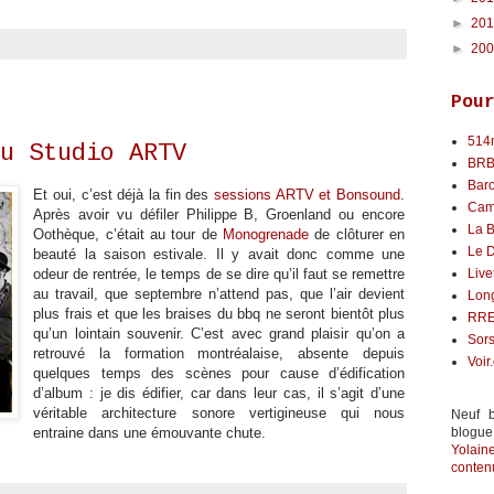
►
20
►
20
Pou
514
u Studio ARTV
BR
Bar
Et oui, c’est déjà la fin des
sessions ARTV et Bonsound
.
Cam
Après avoir vu défiler Philippe B, Groenland ou encore
La B
Oothèque, c’était au tour de
Monogrenade
de clôturer en
Le 
beauté la saison estivale. Il y avait donc comme une
odeur de rentrée, le temps de se dire qu’il faut se remettre
Live
au travail, que septembre n’attend pas, que l’air devient
Lon
plus frais et que les braises du bbq ne seront bientôt plus
RR
qu’un lointain souvenir. C’est avec grand plaisir qu’on a
Sors
retrouvé la formation montréalaise, absente depuis
Voir
quelques temps des scènes pour cause d’édification
d’album : je dis édifier, car dans leur cas, il s’agit d’une
véritable architecture sonore vertigineuse qui nous
Neuf b
entraine dans une émouvante
chute
.
blogue
Yolai
contenu