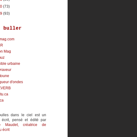
10
(73)
09
(93)
r buller
mag.com
BR
on Mag
uz
ible urbaine
Draveur
toune
gueur d'ondes
EVERB
tu.ca
.ca
ulles dans le ciel est un
 écrit, pensé et édité par
ne Maudet
, créatrice de
 écrit