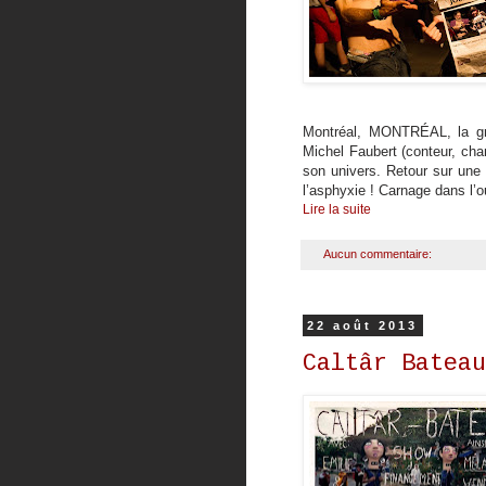
Montréal, MONTRÉAL, la gros
Michel Faubert (conteur, cha
son univers. Retour sur une
l’asphyxie ! Carnage dans l
Lire la suite
Aucun commentaire:
22 août 2013
Caltâr Bateau