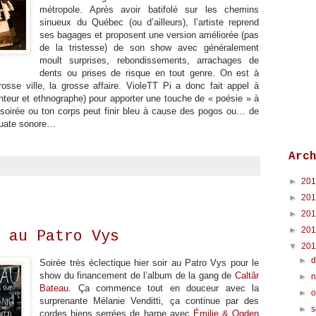
métropole. Après avoir batifolé sur les chemins
sinueux du Québec (ou d’ailleurs), l’artiste reprend
ses bagages et proposent une version améliorée (pas
de la tristesse) de son show avec généralement
moult surprises, rebondissements, arrachages de
dents ou prises de risque en tout genre. On est à
se ville, la grosse affaire. VioleTT Pi a donc fait appel à
nteur et ethnographe) pour apporter une touche de « poésie » à
 soirée ou ton corps peut finir bleu à cause des pogos ou… de
’ouate sonore…
Arc
►
20
►
20
►
20
►
20
 au Patro Vys
▼
20
►
Soirée très éclectique hier soir au Patro Vys pour le
show du financement de l’album de la gang de
Caltâr
►
Bateau
. Ça commence tout en douceur avec la
►
o
surprenante Mélanie Venditti, ça continue par des
►
cordes biens serrées de harpe avec
Émilie & Ogden