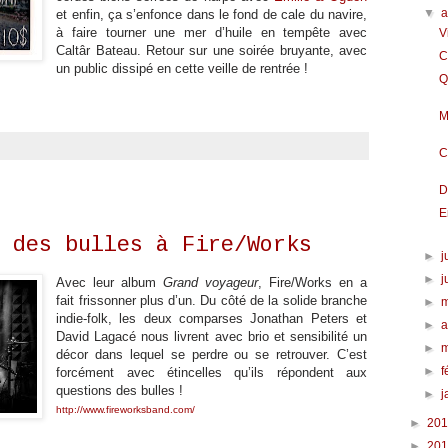
▼
et enfin, ça s’enfonce dans le fond de cale du navire,
à faire tourner une mer d’huile en tempête avec
V
Caltâr Bateau. Retour sur une soirée bruyante, avec
C
un public dissipé en cette veille de rentrée !
Q
M
C
D
E
 des bulles à Fire/Works
►
j
►
j
Avec leur album
Grand voyageur
, Fire/Works en a
fait frissonner plus d’un. Du côté de la solide branche
►
indie-folk, les deux comparses Jonathan Peters et
►
a
David Lagacé nous livrent avec brio et sensibilité un
►
décor dans lequel se perdre ou se retrouver. C’est
►
f
forcément avec étincelles qu’ils répondent aux
questions des bulles !
►
j
http://www.fireworksband.com/
►
20
►
20