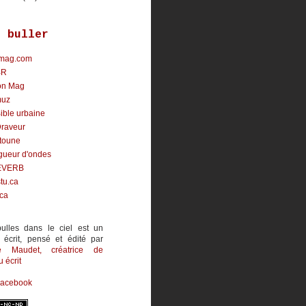
r buller
mag.com
BR
on Mag
uz
ible urbaine
Draveur
toune
gueur d'ondes
EVERB
tu.ca
.ca
ulles dans le ciel est un
 écrit, pensé et édité par
ne Maudet
, créatrice de
 écrit
Facebook