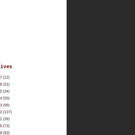
hives
17
(12)
16
(31)
15
(34)
14
(50)
13
(99)
12
(137)
11
(39)
10
(73)
09
(93)