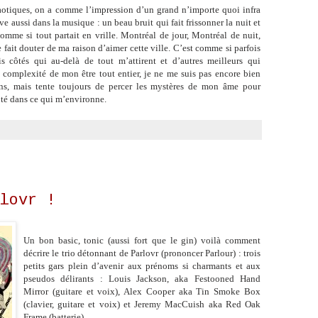
haotiques, on a comme l’impression d’un grand n’importe quoi infra
uve aussi dans la musique : un beau bruit qui fait frissonner la nuit et
comme si tout partait en vrille. Montréal de jour, Montréal de nuit,
fait douter de ma raison d’aimer cette ville. C’est comme si parfois
s côtés qui au-delà de tout m’attirent et d’autres meilleurs qui
 complexité de mon être tout entier, je ne me suis pas encore bien
ns, mais tente toujours de percer les mystères de mon âme pour
té dans ce qui m’environne.
lovr !
Un bon basic, tonic (aussi fort que le gin) voilà comment
décrire le trio détonnant de Parlovr (prononcer Parlour) : trois
petits gars plein d’avenir aux prénoms si charmants et aux
pseudos délirants : Louis Jackson, aka Festooned Hand
Mirror (guitare et voix), Alex Cooper aka Tin Smoke Box
(clavier, guitare et voix) et Jeremy MacCuish aka Red Oak
Frame (batterie).