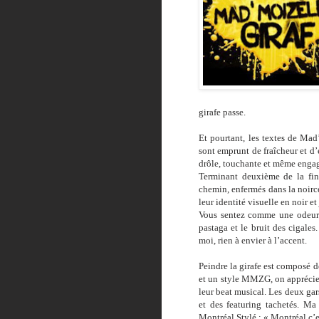
girafe passe.
Et pourtant, les textes de Mad
sont emprunt de fraîcheur et d
drôle, touchante et même enga
Terminant deuxième de la fin
chemin, enfermés dans la noirc
leur identité visuelle en noir e
Vous sentez comme une odeur d
pastaga et le bruit des cigales
moi, rien à envier à l’accent.
Peindre la girafe est composé d
et un style MMZG, on apprécier
leur beat musical. Les deux ga
et des featuring tachetés. Ma 
Montréal Stylé : « Montréal c’es