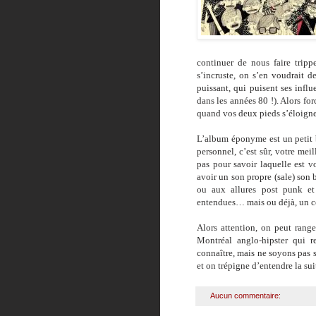
continuer de nous faire tripp
s’incruste, on s’en voudrait 
puissant, qui puisent ses infl
dans les années 80 !). Alors for
quand vos deux pieds s’éloigne
L’album éponyme est un petit 
personnel, c’est sûr, votre me
pas pour savoir laquelle est vo
avoir un son propre (sale) son 
ou aux allures post punk e
entendues… mais ou déjà, un c
Alors attention, on peut rang
Montréal anglo-hipster qui 
connaître, mais ne soyons pas s
et on trépigne d’entendre la sui
Aucun commentaire: