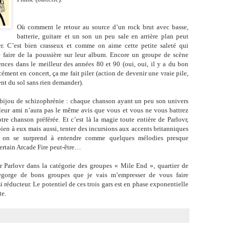
Où comment le retour au source d’un rock brut avec basse,
batterie, guitare et un son un peu sale en arrière plan peut
er. C’est bien crasseux et comme on aime cette petite saleté qui
de faire de la poussière sur leur album. Encore un groupe de scène
uences dans le meilleur des années 80 et 90 (oui, oui, il y a du bon
cément en concert, ça me fait piler (action de devenir une vraie pile,
nt du sol sans rien demander).
bijou de schizophrénie : chaque chanson ayant un peu son univers
illeur ami n’aura pas le même avis que vous et vous ne vous battrez
tre chanson préférée. Et c’est là la magie toute entière de Parlovr,
bien à eux mais aussi, tenter des incursions aux accents britanniques
t on se surprend à entendre comme quelques mélodies presque
ertain Arcade Fire peut-être…
er Parlovr dans la catégorie des groupes « Mile End », quartier de
regorge de bons groupes que je vais m’empresser de vous faire
i réducteur. Le potentiel de ces trois gars est en phase exponentielle
te.