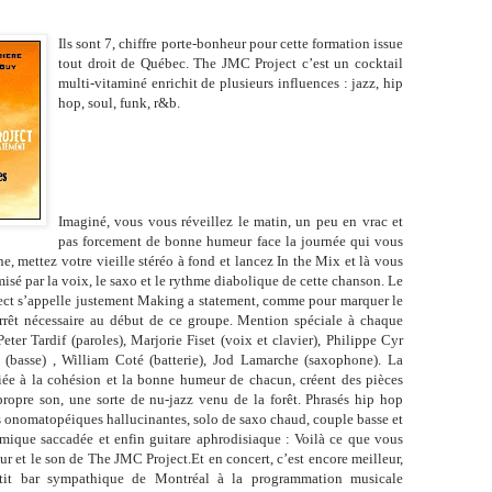
Ils sont 7, chiffre porte-bonheur pour cette formation issue
tout droit de Québec. The JMC Project c’est un cocktail
multi-vitaminé enrichit de plusieurs influences : jazz, hip
hop, soul, funk, r&b.
Imaginé, vous vous réveillez le matin, un peu en vrac et
pas forcement de bonne humeur face la journée qui vous
he, mettez votre vieille stéréo à fond et lancez In the Mix et là vous
misé par la voix, le saxo et le rythme diabolique de cette chanson. Le
ct s’appelle justement Making a statement, comme pour marquer le
 arrêt nécessaire au début de ce groupe. Mention spéciale à chaque
ter Tardif (paroles), Marjorie Fiset (voix et clavier), Philippe Cyr
 (basse) , William Coté (batterie), Jod Lamarche (saxophone). La
liée à la cohésion et la bonne humeur de chacun, créent des pièces
ropre son, une sorte de nu-jazz venu de la forêt. Phrasés hip hop
s onomatopéiques hallucinantes, solo de saxo chaud, couple basse et
hmique saccadée et enfin guitare aphrodisiaque : Voilà ce que vous
eur et le son de The JMC Project.Et en concert, c’est encore meilleur,
tit bar sympathique de Montréal à la programmation musicale