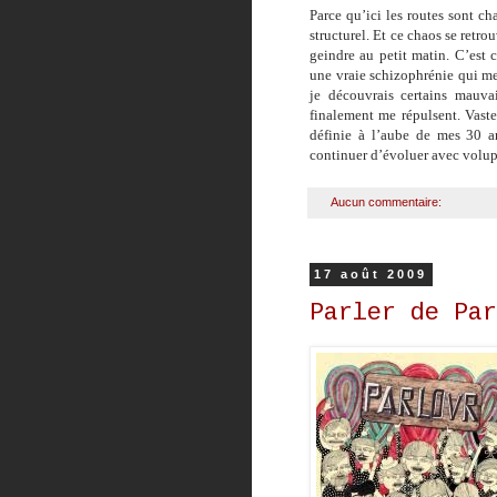
Parce qu’ici les routes sont c
structurel. Et ce chaos se retro
geindre au petit matin. C’est 
une vraie schizophrénie qui me 
je découvrais certains mauvai
finalement me répulsent. Vaste
définie à l’aube de mes 30 a
continuer d’évoluer avec volup
Aucun commentaire:
17 août 2009
Parler de Par