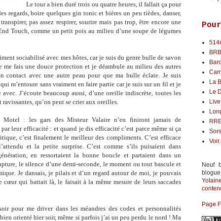
Le tour a bien duré trois ou quatre heures, il fallait ça pour
es regards, boire quelques gin tonic et bières un peu tièdes, danser,
transpirer, pas assez respirer, sourire mais pas trop, être encore une
Pou
 End Touch, comme un petit pois au milieu d’une soupe de légumes
514
BR
aiment sociabilisé avec mes hôtes, car je suis du genre bulle de savon
Bar
e me fais une douce protection et je déambule au milieu des autres
Cam
en contact avec une autre peau pour que ma bulle éclate. Je suis
La B
i m’entoure sans vraiment en faire partie car je suis sur un fil et je
Le 
 avec. J’écoute beaucoup aussi, d’une oreille indiscrète, toutes les
t ravissantes, qu’on peut se crier aux oreilles.
Live
Lon
 Motel : les gars des Misteur Valaire n’en finiront jamais de
RR
r leur efficacité : et quand je dis efficacité c’est parce même si ça
Sors
ique, c’est finalement le meilleur des compliments. C’est efficace
Voir
 l’attendu et la petite surprise. C’est comme s’ils puisaient dans
énération, en ressortaient la bonne boucle et partaient dans un
rupture, le silence d’une demi-seconde, le moment ou tout bascule et
Neuf b
ique. Je dansais, je pilais et d’un regard autour de moi, je pouvais
blogue
Yolai
 cœur qui battait là, le faisait à la même mesure de leurs saccades
contenu
Page 
oir pour me driver dans les méandres des codes et personnalités
bien orienté hier soir, même si parfois j’ai un peu perdu le nord ! Ma