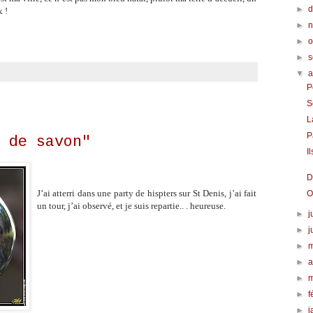
►
x !
►
►
o
►
▼
P
S
L
P
e de savon"
I
D
J’ai atterri dans une party de hispters sur St Denis, j’ai fait
O
un tour, j’ai observé, et je suis repartie.. . heureuse.
►
j
►
j
►
►
a
►
►
f
►
j