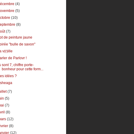
décembre
(4)
novembre
(5)
ctobre
(10)
septembre
(8)
août
(7)
ot de peinture jaune
oirée "bulle de savon"
a v(r)ille
arler de Parlovr !
ls sont 7, chiffre porte-
bonheur pour cette form...
es idées ?
sheaga
uillet
(7)
uin
(5)
mai
(7)
vril
(8)
mars
(12)
évrier
(8)
anvier
(12)