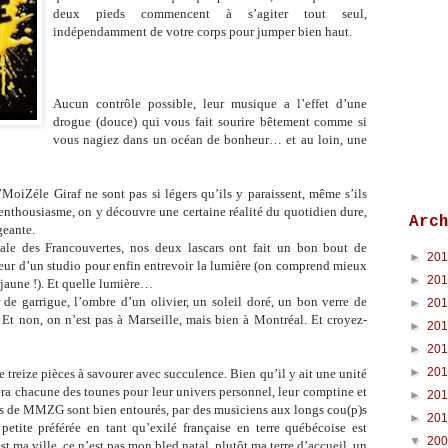
deux pieds commencent à s’agiter tout seul,
indépendamment de votre corps pour jumper bien haut.
Aucun contrôle possible, leur musique a l’effet d’une
drogue (douce) qui vous fait sourire bêtement comme si
vous nagiez dans un océan de bonheur… et au loin, une
’MoiZéle Giraf ne sont pas si légers qu’ils y paraissent, même s’ils
’enthousiasme, on y découvre une certaine réalité du quotidien dure,
Arc
geante.
ale des Francouvertes, nos deux lascars ont fait un bon bout de
►
20
eur d’un studio pour enfin entrevoir la lumière (on comprend mieux
►
20
t jaune !). Et quelle lumière…
e garrigue, l’ombre d’un olivier, un soleil doré, un bon verre de
►
20
. Et non, on n’est pas à Marseille, mais bien à Montréal. Et croyez-
►
20
►
20
►
20
e treize pièces à savourer avec succulence. Bien qu’il y ait une unité
a chacune des tounes pour leur univers personnel, leur comptine et
►
20
rs de MMZG sont bien entourés, par des musiciens aux longs cou(p)s
►
20
petite préférée en tant qu’exilé française en terre québécoise est
▼
20
t ma ville, ce n’est pas mon bled natal, plutôt ma terre d’accueil, un