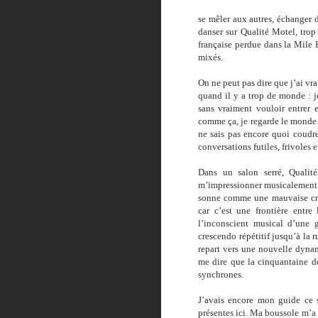
se mêler aux autres, échanger d
danser sur Qualité Motel, trop 
française perdue dans la Mile
mixés.
On ne peut pas dire que j’ai vr
quand il y a trop de monde : j
sans vraiment vouloir entrer 
comme ça, je regarde le monde qu
ne sais pas encore quoi coudre
conversations futiles, frivoles e
Dans un salon serré, Qualité
m’impressionner musicalement pa
sonne comme une mauvaise crit
car c’est une frontière entre
l’inconscient musical d’une g
crescendo répétitif jusqu’à la 
repart vers une nouvelle dynam
me dire que la cinquantaine de
synchrones.
J’avais encore mon guide ce s
présentes ici. Ma boussole m’a 