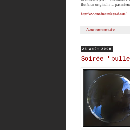
îlot bien original »… pas mieu
http://www.madmoizelegiraf.com/
Aucun commentaire:
23 août 2009
Soirée "bull