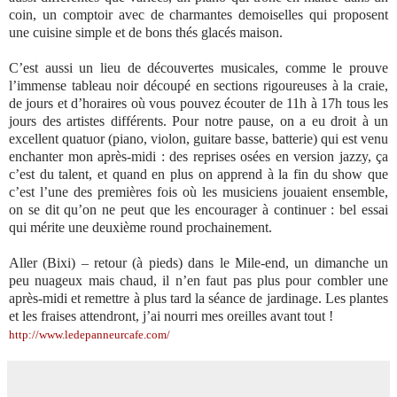
coin, un comptoir avec de charmantes demoiselles qui proposent
une cuisine simple et de bons thés glacés maison.
C’est aussi un lieu de découvertes musicales, comme le prouve
l’immense tableau noir découpé en sections rigoureuses à la craie,
de jours et d’horaires où vous pouvez écouter de 11h à 17h tous les
jours des artistes différents. Pour notre pause, on a eu droit à un
excellent quatuor (piano, violon, guitare basse, batterie) qui est venu
enchanter mon après-midi : des reprises osées en version jazzy, ça
c’est du talent, et quand en plus on apprend à la fin du show que
c’est l’une des premières fois où les musiciens jouaient ensemble,
on se dit qu’on ne peut que les encourager à continuer : bel essai
qui mérite une deuxième round prochainement.
Aller (Bixi) – retour (à pieds) dans le Mile-end, un dimanche un
peu nuageux mais chaud, il n’en faut pas plus pour combler une
après-midi et remettre à plus tard la séance de jardinage. Les plantes
et les fraises attendront, j’ai nourri mes oreilles avant tout !
http://www.ledepanneurcafe.com/