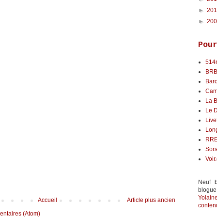
►
20
►
20
Pou
514
BR
Bar
Cam
La B
Le 
Live
Lon
RR
Sors
Voir
Neuf b
blogue
Yolai
Accueil
Article plus ancien
contenu
entaires (Atom)