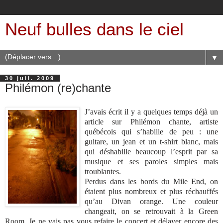
Neuf bulles dans le ciel
▼
30 juil. 2009
Philémon (re)chante
J’avais écrit il y a quelques temps déjà un
article sur Philémon chante, artiste
québécois qui s’habille de peu : une
guitare, un jean et un t-shirt blanc, mais
qui déshabille beaucoup l’esprit par sa
musique et ses paroles simples mais
troublantes.
Perdus dans les bords du Mile End, on
étaient plus nombreux et plus réchauffés
qu’au Divan orange. Une couleur
changeait, on se retrouvait à la Green
Room. Je ne vais pas vous refaire le concert et délayer encore des