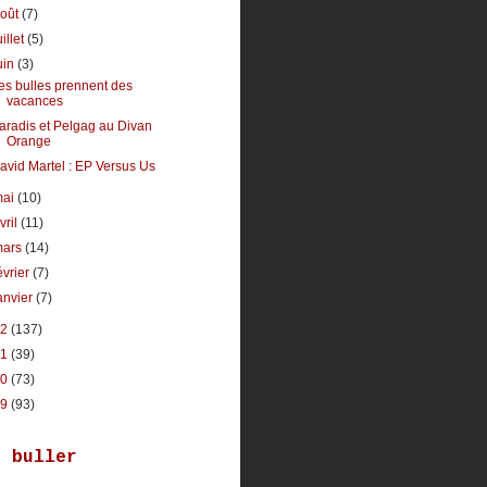
août
(7)
uillet
(5)
uin
(3)
es bulles prennent des
vacances
aradis et Pelgag au Divan
Orange
avid Martel : EP Versus Us
mai
(10)
vril
(11)
mars
(14)
évrier
(7)
anvier
(7)
12
(137)
11
(39)
10
(73)
09
(93)
r buller