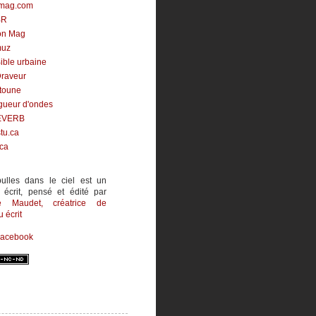
mag.com
BR
on Mag
uz
ible urbaine
Draveur
toune
gueur d'ondes
EVERB
tu.ca
.ca
ulles dans le ciel est un
 écrit, pensé et édité par
ne Maudet
, créatrice de
 écrit
Facebook