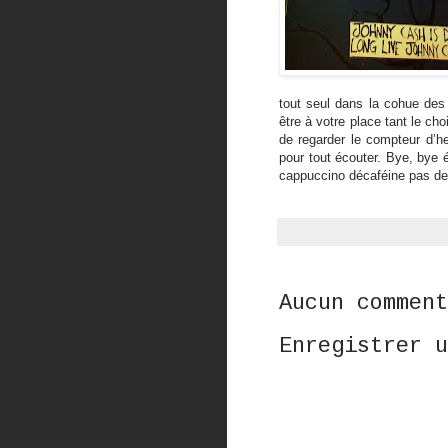
tout seul dans la cohue des 
être à votre place tant le ch
de regarder le compteur d’h
pour tout écouter. Bye, bye é
cappuccino décaféine pas d
Aucun comment
Enregistrer u