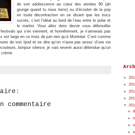
de son adolescence au cœur des années 90 (ah
grunge quand tu nous tiens) ou d’écouter de la pop
en toute décontraction en se disant que les trucs
sucrés, c’est l’idéal au bord de l’eau entre le polar et
le martini. Vous allez donc devoir vous débrouiller
festivals qui s’en viennent, et honnêtement, je n’aimerais pas
oix est large en ce mois de juin rien qu’à Montréal. C’est comme
eures de son Ipod et se dire qu’on n’aura pas assez d’une vie
couteurs, bonjour silence, je vais revenir aussi détendue qu’un
e crème.
Arc
►
20
►
20
aire:
►
20
►
20
n commentaire
▼
20
►
►
►
o
►