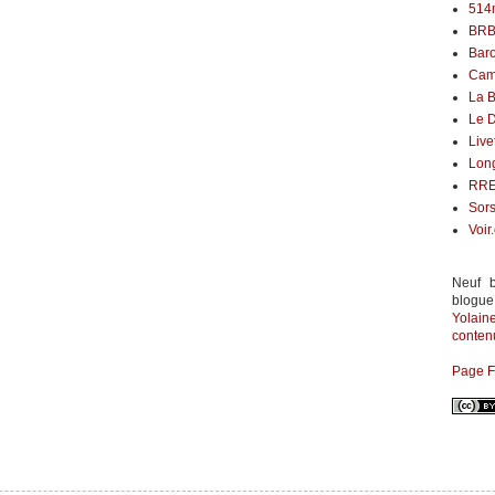
514
BR
Bar
Cam
La B
Le 
Live
Lon
RR
Sors
Voir
Neuf b
blogue
Yolai
contenu
Page 