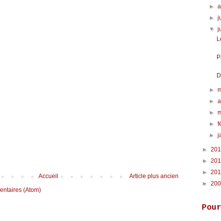
►
►
j
▼
j
L
P
D
►
►
a
►
►
f
►
j
►
20
►
20
►
20
Accueil
Article plus ancien
►
20
entaires (Atom)
Pou