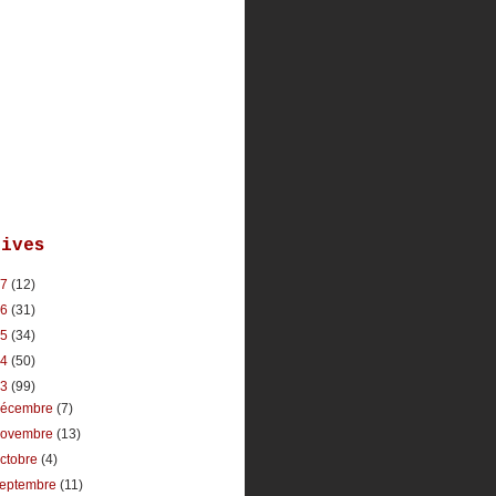
hives
17
(12)
16
(31)
15
(34)
14
(50)
13
(99)
décembre
(7)
novembre
(13)
ctobre
(4)
septembre
(11)