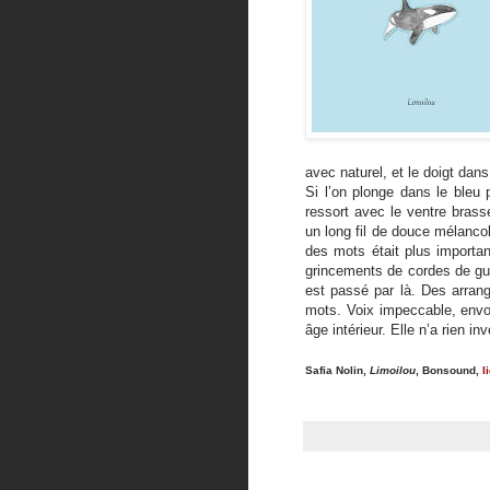
avec naturel, et le doigt dans
Si l’on plonge dans le bleu
ressort avec le ventre brassé
un long fil de douce mélanco
des mots était plus importa
grincements de cordes de guit
est passé par là. Des arra
mots. Voix impeccable, envou
âge intérieur. Elle n’a rien i
Safia Nolin,
Limoilou
, Bonsound,
l