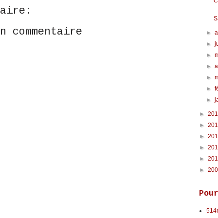
C
aire:
S
n commentaire
►
►
j
►
►
a
►
►
f
►
j
►
20
►
20
►
20
►
20
►
20
►
20
Pou
514