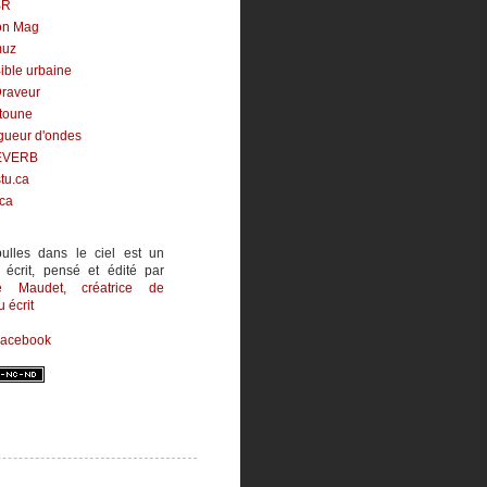
BR
on Mag
uz
ible urbaine
Draveur
toune
gueur d'ondes
EVERB
tu.ca
.ca
ulles dans le ciel est un
 écrit, pensé et édité par
ne Maudet
, créatrice de
 écrit
Facebook