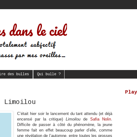
s dans le ciel
ire des bulles
Qui bulle ?
Pla
 Limoilou
C’était hier soir le lancement du tant attendu (et déjà
encensé par la critique)
Limoilou
de
Safia Nolin
.
Difficile de passer à côté du phénomène, la jeune
femme fait en effet beaucoup parler d’elle, comme
une révélation de l’automne, entre toutes les grosses