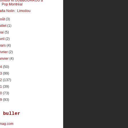
orridor et UUBBUURRUU à
Pop Montréal
afia Nolin : Limoilou
août
(3)
uillet
(1)
mai
(5)
vril
(2)
mars
(4)
évrier
(2)
anvier
(4)
14
(50)
13
(99)
12
(137)
11
(39)
10
(73)
09
(93)
r buller
mag.com