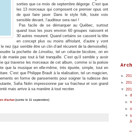
sorties que ce mois de septembre dégorge. C’est que
les 13 morceaux qui composent ce premier opus ont
de quoi faire jaser. Dans le style folk, toute voix
sensible devant, l’auditeur sera ravi !
Pas facile de se démarquer au Québec, surtout
quand tous les jours environ 60 groupes naissent et
30 autres meurent. Quand certains se cassent la tête
en concept plus ou moins affriolant, d’autre y vont
 le nez (qui semble être un clin d’œil récurent de la demoiselle).
 poudre la pochette de
Limoilou
, tel un cétacée bicolore, on en
 de marée pas tout à fait tranquille. C’est qu’il semble y avoir
lie qui traverse les morceaux de cet album, comme si la poésie
Arc
nte que la musique en elle-même, très épurée, simple, tout en
are. C’est que Philippe Brault à la réalisation, tel un magicien,
►
20
ngements en forme de pansements pour soigner la rudesse des
►
20
tante, Safia Nolin impressionne par sa fraicheur et son grand
nventé mais arrive à sa manière à tout recréer.
▼
20
►
ien d'achat
(sortie le 11 septembre)
►
►
o
▼
J