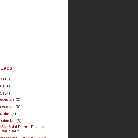
hives
17
(12)
16
(31)
15
(34)
décembre
(2)
novembre
(5)
ctobre
(3)
septembre
(3)
oëlle Saint-Pierre : Et toi, tu
fais quoi ?