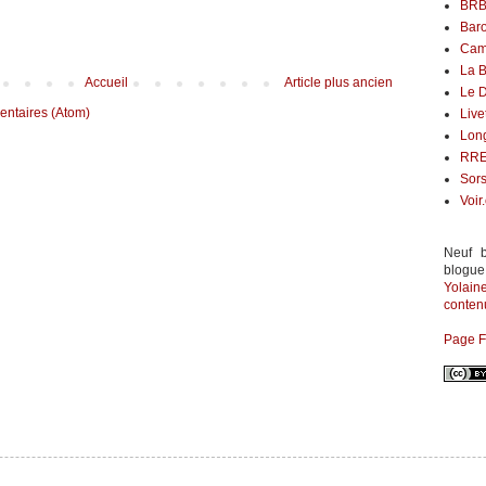
BR
Bar
Cam
La B
Accueil
Article plus ancien
Le 
entaires (Atom)
Live
Lon
RR
Sors
Voir
Neuf b
blogue
Yolai
contenu
Page 