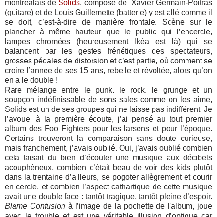
montréalais de
Solids
, composé de Xavier Germain-Poitras
(guitare) et de Louis Guillemette (batterie) y est allé comme il
se doit, c’est-à-dire de manière frontale. Scène sur le
plancher à même hauteur que le public qui l’encercle,
lampes chromées (heureusement Ikéa est là) qui se
balancent par les gestes frénétiques des spectateurs,
grosses pédales de distorsion et c’est partie, où comment se
croire l’année de ses 15 ans, rebelle et révoltée, alors qu’on
en a le double !
Rare mélange entre le punk, le rock, le grunge et un
soupçon indéfinissable de sons sales comme on les aime,
Solids est un de ses groupes qui ne laisse pas indifférent. Je
l’avoue, à la première écoute, j’ai pensé au tout premier
album des Foo Fighters pour les larsens et pour l’époque.
Certains trouveront la comparaison sans doute curieuse,
mais franchement, j’avais oublié. Oui, j’avais oublié combien
cela faisait du bien d’écouter une musique aux décibels
acouphèneux, combien c’était beau de voir des kids plutôt
dans la trentaine d’ailleurs, se pogoter allègrement et courir
en cercle, et combien l’aspect cathartique de cette musique
avait une double face : tantôt tragique, tantôt pleine d’espoir.
Blame Confusion
à l’image de la pochette de l'album, joue
avec le trouble et est une véritable illusion d’optique car