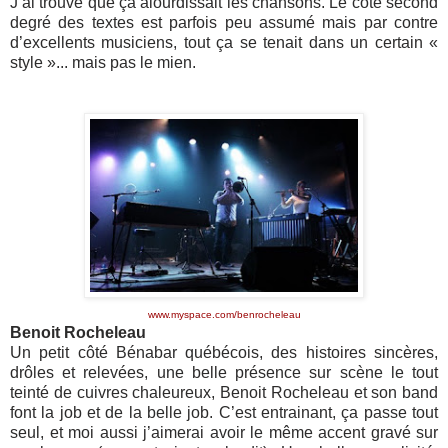
J’ai trouvé que ça alourdissait les chansons. Le côté second
degré des textes est parfois peu assumé mais par contre
d’excellents musiciens, tout ça se tenait dans un certain «
style »... mais pas le mien.
www.myspace.com/benrocheleau
Benoit Rocheleau
Un petit côté Bénabar québécois, des histoires sincères,
drôles et relevées, une belle présence sur scène le tout
teinté de cuivres chaleureux, Benoit Rocheleau et son band
font la job et de la belle job. C’est entrainant, ça passe tout
seul, et moi aussi j’aimerai avoir le même accent gravé sur