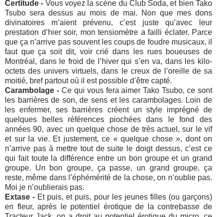
Certitude -
Vous voyez la scène du Club Soda, et bien Tako
Tsubo sera dessus au mois de mai. Non que mes dons
divinatoires m’aient prévenu, c’est juste qu’avec leur
prestation d’hier soir, mon tensiomètre a failli éclater. Parce
que ça n’arrive pas souvent les coups de foudre musicaux, il
faut que ça soit dit, voir crié dans les rues boueuses de
Montréal, dans le froid de l’hiver qui s’en va, dans les kilo-
octets des univers virtuels, dans le creux de l’oreille de sa
moitié, bref partout où il est possible d’être capté.
Carambolage -
Ce qui vous fera aimer Tako Tsubo, ce sont
les barrières de son, de sens et les carambolages. Loin de
les enfermer, ses barrières créent un style imprégné de
quelques belles références piochées dans le fond des
années 90, avec un quelque chose de très actuel, sur le vif
et sur la vie. Et justement, ce « quelque chose », dont on
n’arrive pas à mettre tout de suite le doigt dessus, c’est ce
qui fait toute la différence entre un bon groupe et un grand
groupe. Un bon groupe, ça passe, un grand groupe, ça
reste, même dans l’éphémérité de la chose, on n’oublie pas.
Moi je n’oublierais pas.
Extase -
Et puis, et puis, pour les jeunes filles (ou garçons)
en fleur, après le potentiel érotique de la contrebasse de
Tracteur Jack, on a droit au potentiel érotique du micro, ce